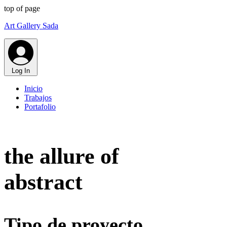
top of page
Art Gallery Sada
Log In
Inicio
Trabajos
Portafolio
the allure of
abstract
Tipo de proyecto